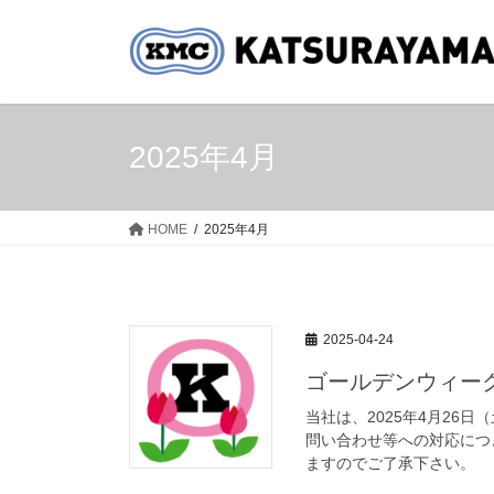
コ
ナ
ン
ビ
テ
ゲ
ン
ー
ツ
シ
へ
ョ
2025年4月
ス
ン
キ
に
ッ
移
HOME
2025年4月
プ
動
2025-04-24
ゴールデンウィーク
当社は、2025年4月26日
問い合わせ等への対応につ
ますのでご了承下さい。