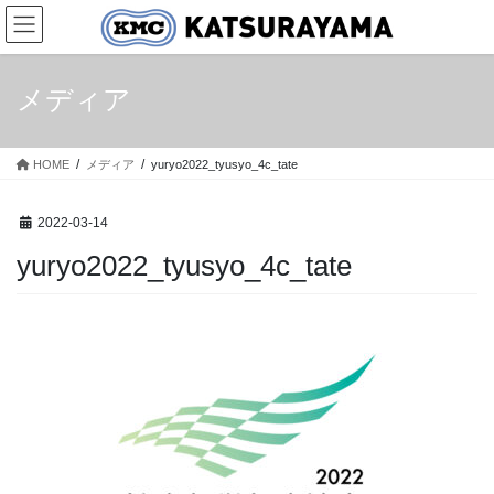
コ
ナ
ン
ビ
テ
ゲ
ン
ー
メディア
ツ
シ
へ
ョ
ス
ン
HOME
メディア
yuryo2022_tyusyo_4c_tate
キ
に
ッ
移
プ
動
2022-03-14
yuryo2022_tyusyo_4c_tate