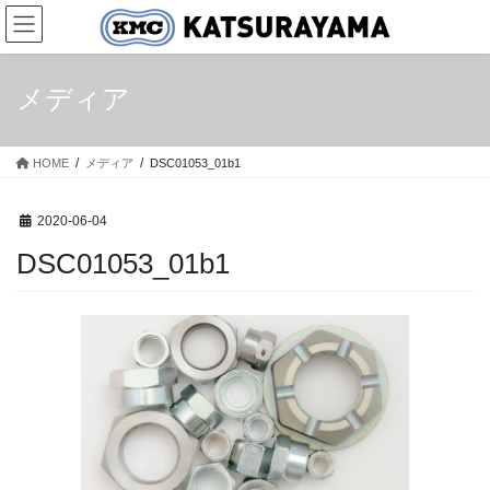
コ
ナ
ン
ビ
テ
ゲ
ン
ー
メディア
ツ
シ
へ
ョ
ス
ン
HOME
メディア
DSC01053_01b1
キ
に
ッ
移
プ
動
2020-06-04
DSC01053_01b1